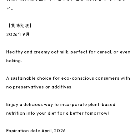
い。
【賞味期限】
2026年9月
Healthy and creamy oat milk, perfect for cereal, or even
baking.
A sustainable choice for eco-conscious consumers with
no preservatives or additives.
Enjoy a delicious way to incorporate plant-based
nutrition into your diet for a better tomorrow!
Expiration date April, 2026