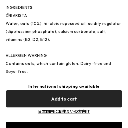
INGREDIENTS:
◎BARISTA
Water, oats (10%), hi-oleic rapeseed oil, acidity regulator
(dipotassium phosphate), calcium carbonate, salt,
vitamins (B2, D2, B12).
ALLERGEN WARNING
Contains oats, which contain gluten. Dairy-free and
Soya-free.
International shipping available
Add to cart
日本国内にお住まいの方向け