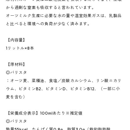
から過剰な窒素も吸収すると言われています。
オーツミルク生産に必要な水の量や温室効果ガスは、乳製品
と比べると環境への負荷が少なく済みます。
【内容量】
1リットル×8本
【原材料】
◎バリスタ
：オーツ麦、菜種油、食塩／炭酸カルシウム、リン酸ニカリ
ウム、ビタミンB2、ビタミンD、ビタミンB12、（一部に小
麦を含む）
【栄養成分表示】100mlあたり※推定値
◎バリスタ
熱量55kcal、たんぱく質0.8g、脂質3.0g（飽和脂肪酸