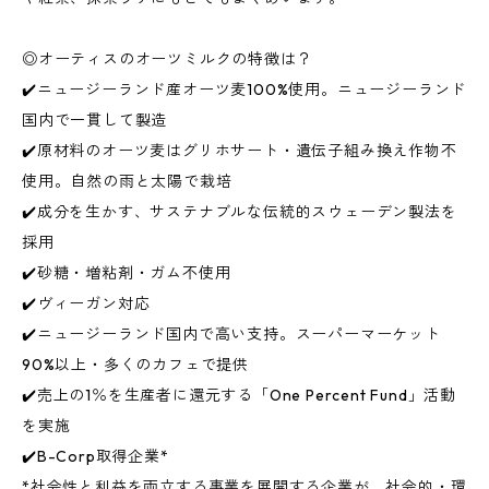
◎オーティスのオーツミルクの特徴は？
✔️ニュージーランド産オーツ麦100%使用。ニュージーランド
国内で一貫して製造
✔️原材料のオーツ麦はグリホサート・遺伝子組み換え作物不
使用。自然の雨と太陽で栽培
✔️成分を生かす、サステナブルな伝統的スウェーデン製法を
採用
✔️砂糖・増粘剤・ガム不使用
✔️ヴィーガン対応
✔️ニュージーランド国内で高い支持。スーパーマーケット
90%以上・多くのカフェで提供
✔️売上の1％を生産者に還元する「One Percent Fund」活動
を実施
✔️B-Corp取得企業*
*社会性と利益を両立する事業を展開する企業が、社会的・環