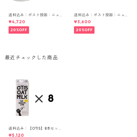
送料込み：ポスト投函：ニュ
送料込み：ポスト投函：ニュ
ージーランドの大麦若葉 90g
ージーランドの大麦若葉セッ
¥4,720
¥3,600
3袋セット
ト
20%OFF
20%OFF
最近チェックした商品
送料込み：【OTIS】8本セッ
ト・オーツミルク（バリス
¥5,120