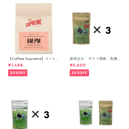
【Coffee Supreme】コーヒ
送料込み：ポスト投函：乳酸
ー豆／AM:PM Blend 150g
菌入りニュージーランドの大
¥1,488
¥5,600
麦若葉 90g 3袋セット
20%OFF
20%OFF