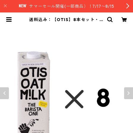
サマーセール開催(一部商品）！7/17〜8/15
送料込み：【OTIS】8本セット・オ
ーツミルク（バリスタ）8本セット |
nz style｜ニュージーランド発セレ
クトフード