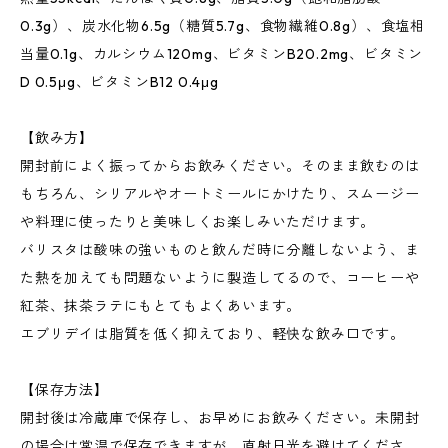
0.3g）、炭水化物6.5g（糖質5.7g、食物繊維0.8g）、食塩相
当量0.1g、カルシウム120mg、ビタミンB20.2mg、ビタミン
D 0.5μg、ビタミンB12 0.4μg
【飲み方】
開封前によく振ってからお飲みください。そのまま飲むのは
もちろん、シリアルやオートミールにかけたり、スムージー
や料理に使ったりと美味しくお楽しみいただけます。
バリスタは酸味の強いものと飲んだ時に分離しないよう、ま
た熱を加えても問題ないように製造してるので、コーヒーや
紅茶、抹茶ラテにもとてもよくあいます。
エブリデイは脂質を低く抑えており、軽快な飲み口です。
【保存方法】
開封後は冷蔵庫で保存し、お早めにお飲みください。未開封
の場合は常温で保存できますが、直射日光を避けてくださ