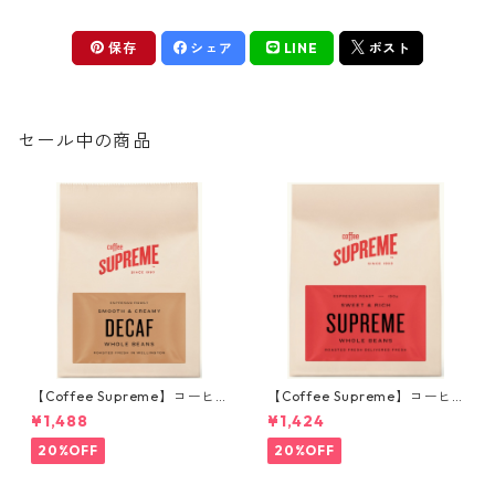
保存
シェア
LINE
ポスト
セール中の商品
【Coffee Supreme】コーヒ
【Coffee Supreme】コーヒ
ー豆／ブラジル マウンテンウ
ー豆／ハウスブレンド Supre
¥1,488
¥1,424
ォータープロセスDecaf （カ
me Blend 150g
フェインレス）150g
20%OFF
20%OFF