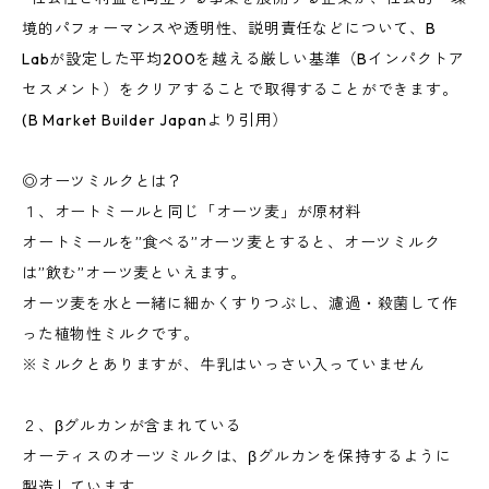
境的パフォーマンスや透明性、説明責任などについて、B
Labが設定した平均200を越える厳しい基準（Bインパクトア
セスメント）をクリアすることで取得することができます。
(B Market Builder Japanより引用）
◎オーツミルクとは？
１、オートミールと同じ「オーツ麦」が原材料
オートミールを”食べる”オーツ麦とすると、オーツミルク
は”飲む”オーツ麦といえます。
オーツ麦を水と一緒に細かくすりつぶし、濾過・殺菌して作
った植物性ミルクです。
※ミルクとありますが、牛乳はいっさい入っていません
２、βグルカンが含まれている
オーティスのオーツミルクは、βグルカンを保持するように
製造しています。