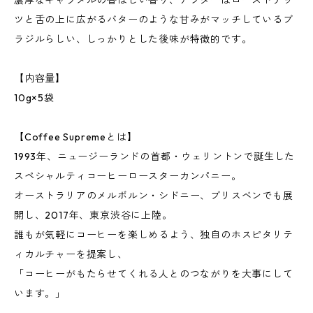
濃厚なキャラメルの香ばしい香り、アフターはローストナッ
ツと舌の上に広がるバターのような甘みがマッチしているブ
ラジルらしい、しっかりとした後味が特徴的です。
【内容量】
10g×5袋
【Coffee Supremeとは】
1993年、ニュージーランドの首都・ウェリントンで誕生した
スペシャルティコーヒーロースターカンパニー。
オーストラリアのメルボルン・シドニー、ブリスベンでも展
開し、2017年、東京渋谷に上陸。
誰もが気軽にコーヒーを楽しめるよう、独自のホスピタリテ
ィカルチャーを提案し、
「コーヒーがもたらせてくれる人とのつながりを大事にして
います。」