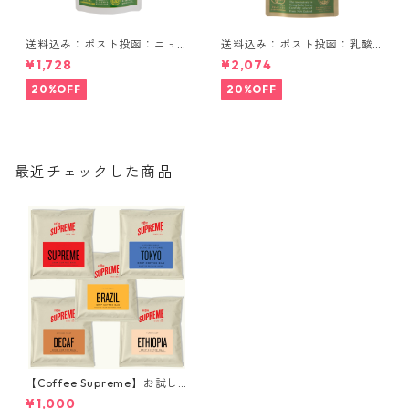
送料込み：ポスト投函：ニュ
送料込み：ポスト投函：乳酸
ージーランドの大麦若葉 90g
菌入りニュージーランドの大
¥1,728
¥2,074
麦若葉 90g
20%OFF
20%OFF
最近チェックした商品
【Coffee Supreme】お試し
セット・コーヒードリップバ
¥1,000