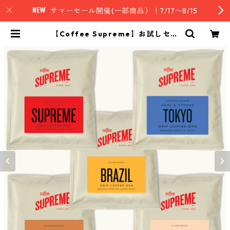
サマーセール開催(一部商品）！7/17〜8/15
【Coffee Supreme】お試しセッ
ト・コーヒードリップバッグ5種セ
ット | nz style｜ニュージーランド
発セレクトフード