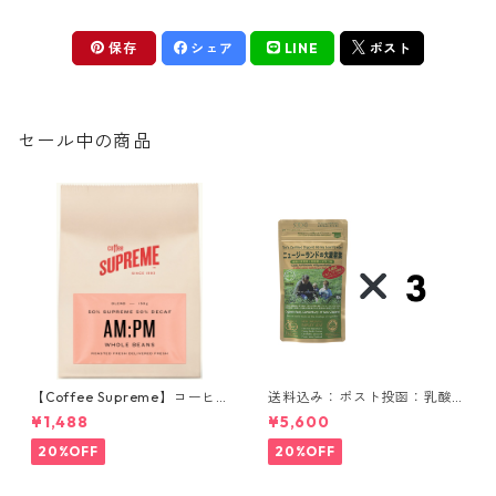
保存
シェア
LINE
ポスト
セール中の商品
【Coffee Supreme】コーヒ
送料込み：ポスト投函：乳酸
ー豆／AM:PM Blend 150g
菌入りニュージーランドの大
¥1,488
¥5,600
麦若葉 90g 3袋セット
20%OFF
20%OFF