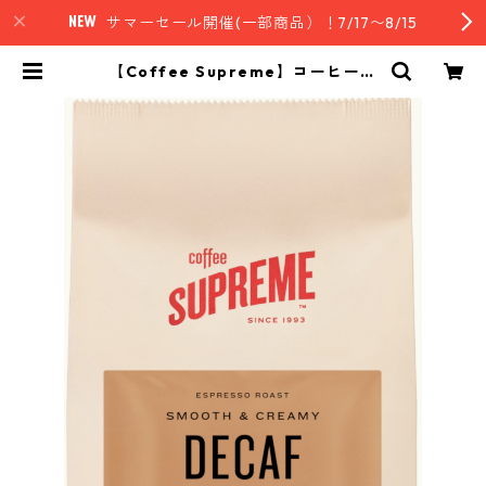
サマーセール開催(一部商品）！7/17〜8/15
【Coffee Supreme】コーヒー豆
／ブラジル マウンテンウォータープ
ロセスDecaf （カフェインレス）1
50g | nz style｜ニュージーランド
発セレクトフード