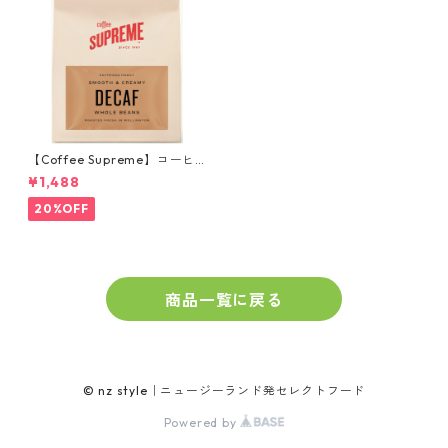
【Coffee Supreme】コーヒ
ー豆／ブラジル マウンテンウ
¥1,488
ォータープロセスDecaf （カ
フェインレス）150g
20%OFF
商品一覧に戻る
© nz style｜ニュージーランド発セレクトフード
Powered by