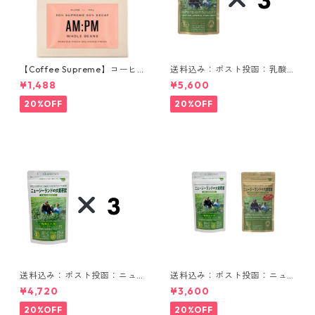
【Coffee Supreme】コーヒ
送料込み：ポスト投函：乳酸
ー豆／AM:PM Blend 150g
菌入りニュージーランドの大
¥1,488
¥5,600
麦若葉 90g 3袋セット
20%OFF
20%OFF
送料込み：ポスト投函：ニュ
送料込み：ポスト投函：ニュ
ージーランドの大麦若葉 90g
ージーランドの大麦若葉セッ
¥4,720
¥3,600
3袋セット
ト
20%OFF
20%OFF