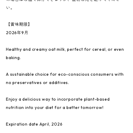
い。
【賞味期限】
2026年9月
Healthy and creamy oat milk, perfect for cereal, or even
baking.
A sustainable choice for eco-conscious consumers with
no preservatives or additives.
Enjoy a delicious way to incorporate plant-based
nutrition into your diet for a better tomorrow!
Expiration date April, 2026