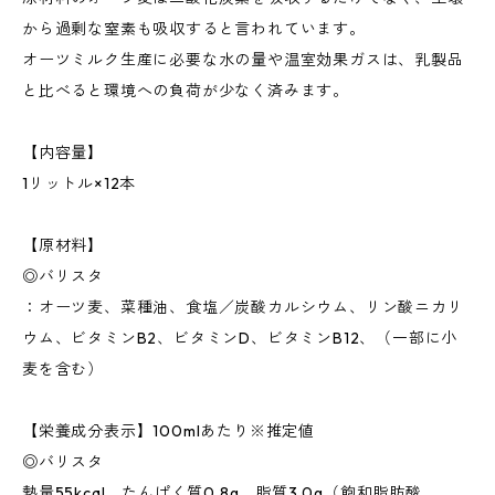
から過剰な窒素も吸収すると言われています。
オーツミルク生産に必要な水の量や温室効果ガスは、乳製品
と比べると環境への負荷が少なく済みます。
【内容量】
1リットル×12本
【原材料】
◎バリスタ
：オーツ麦、菜種油、食塩／炭酸カルシウム、リン酸ニカリ
ウム、ビタミンB2、ビタミンD、ビタミンB12、（一部に小
麦を含む）
【栄養成分表示】100mlあたり※推定値
◎バリスタ
熱量55kcal、たんぱく質0.8g、脂質3.0g（飽和脂肪酸