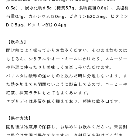
0.3g）、炭水化物6.5g（糖質5.7g、食物繊維0.8g）、食塩相
当量0.1g、カルシウム120mg、ビタミンB20.2mg、ビタミン
D 0.5μg、ビタミンB12 0.4μg
【飲み方】
開封前によく振ってからお飲みください。そのまま飲むのは
もちろん、シリアルやオートミールにかけたり、スムージー
や料理に使ったりと美味しくお楽しみいただけます。
バリスタは酸味の強いものと飲んだ時に分離しないよう、ま
た熱を加えても問題ないように製造してるので、コーヒーや
紅茶、抹茶ラテにもとてもよくあいます。
エブリデイは脂質を低く抑えており、軽快な飲み口です。
【保存方法】
開封後は冷蔵庫で保存し、お早めにお飲みください。未開封
の場合は常温で保存できますが、直射日光を避けてくださ