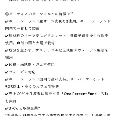
◎オーティスのオーツミルクの特徴は？
✔️ニュージーランド産オーツ麦100%使用。ニュージーランド
国内で一貫して製造
✔️原材料のオーツ麦はグリホサート・遺伝子組み換え作物不
使用。自然の雨と太陽で栽培
✔️成分を生かす、サステナブルな伝統的スウェーデン製法を
採用
✔️砂糖・増粘剤・ガム不使用
✔️ヴィーガン対応
✔️ニュージーランド国内で高い支持。スーパーマーケット
90%以上・多くのカフェで提供
✔️売上の1％を生産者に還元する「One Percent Fund」活動
を実施
✔️B-Corp取得企業*
*社会性と利益を両立する事業を展開する企業が、社会的・環