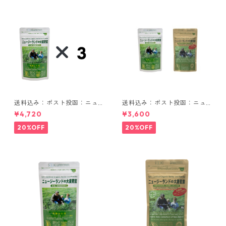
送料込み：ポスト投函：ニュ
送料込み：ポスト投函：ニュ
ージーランドの大麦若葉 90g
ージーランドの大麦若葉セッ
¥4,720
¥3,600
3袋セット
ト
20%OFF
20%OFF