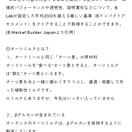
境的パフォーマンスや透明性、説明責任などについて、B
Labが設定した平均200を越える厳しい基準（Bインパクトア
セスメント）をクリアすることで取得することができます。
(B Market Builder Japanより引用）
◎オーツミルクとは？
１、オートミールと同じ「オーツ麦」が原材料
オートミールを”食べる”オーツ麦とすると、オーツミルク
は”飲む”オーツ麦といえます。
オーツ麦を水と一緒に細かくすりつぶし、濾過・殺菌して作
った植物性ミルクです。
※ミルクとありますが、牛乳はいっさい入っていません
２、βグルカンが含まれている
オーティスのオーツミルクは、βグルカンを保持するように
製造しています。