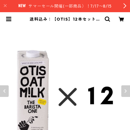
サマーセール開催(一部商品）！7/17〜8/15
送料込み：【OTIS】12本セット・
オーツミルク（バリスタ）12本セッ
ト | nz style｜ニュージーランド発
セレクトフード