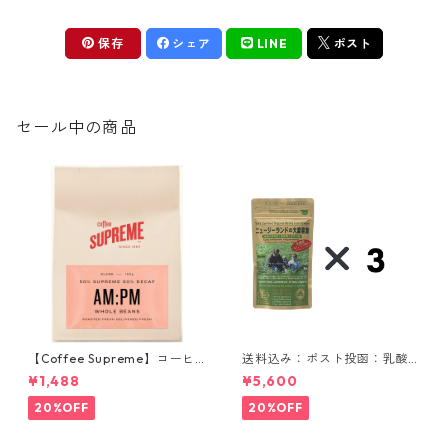
保存
シェア
LINE
ポスト
セール中の商品
【Coffee Supreme】コーヒ
送料込み：ポスト投函：乳酸
ー豆／AM:PM Blend 150g
菌入りニュージーランドの大
¥1,488
¥5,600
麦若葉 90g 3袋セット
20%OFF
20%OFF