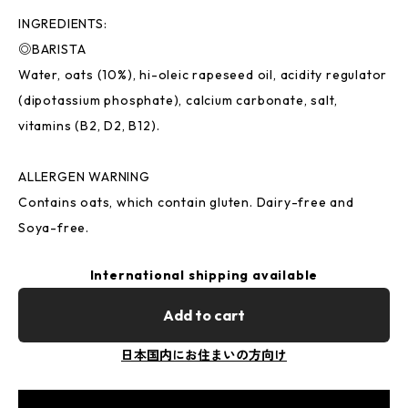
INGREDIENTS:
◎BARISTA
Water, oats (10%), hi-oleic rapeseed oil, acidity regulator
(dipotassium phosphate), calcium carbonate, salt,
vitamins (B2, D2, B12).
ALLERGEN WARNING
Contains oats, which contain gluten. Dairy-free and
Soya-free.
International shipping available
Add to cart
日本国内にお住まいの方向け