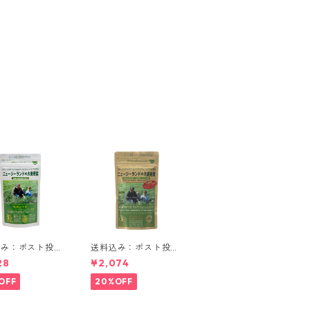
込み：ポスト投
送料込み：ポスト投
ニュージーランド
函：乳酸菌入りニュー
28
¥2,074
若葉 90g
ジーランドの大麦若葉
90g
OFF
20%OFF