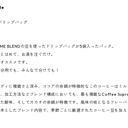
le
NDドリップバッグ
UPREME BLENDの豆を使ったドリップバッグが5袋入ったパック。
ッとはめて、お湯を注ぐだけ。
はオススメです。
自分用でも、みんなで分けても！
ボディに複雑さと深み、ココアの余韻が特徴的なこのコーヒーはミル
加工方法などブレンド構成においても、最も複雑なCoffee Sup
した酸味、そしてカカオの余韻が特徴です。風味の核となるフレーバ
基本としたブレンド内容で、季節ごとに厳選されたコーヒー豆を加え
。