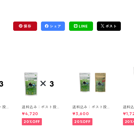
保存
シェア
LINE
ポスト
ト投
送料込み：ポスト投
送料込み：ポスト投
送料
ニュー
函：ニュージーランド
函：ニュージーランド
函：
¥4,720
¥3,600
¥1,7
麦若葉
の大麦若葉 90g 3袋セ
の大麦若葉セット
の大麦
ト
ット
20%OFF
20%OFF
20%