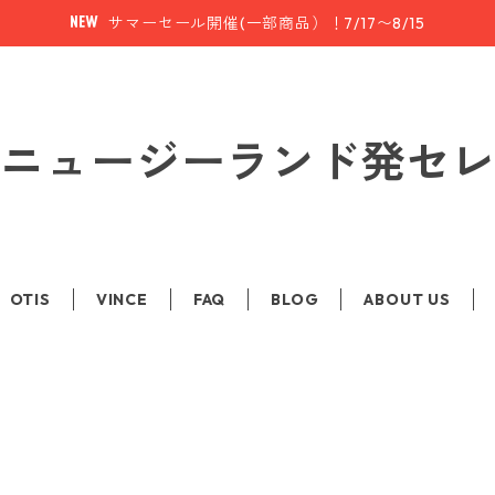
サマーセール開催(一部商品）！7/17〜8/15
le | ニュージーランド発
OTIS
VINCE
FAQ
BLOG
ABOUT US