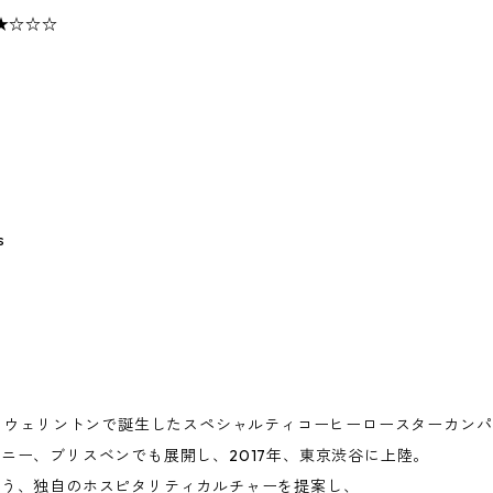
★☆☆☆
s
都・ウェリントンで誕生したスペシャルティコーヒーロースターカン
ニー、ブリスベンでも展開し、2017年、東京渋谷に上陸。
よう、独自のホスピタリティカルチャーを提案し、