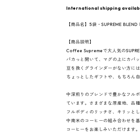
International shipping availab
【商品名】5袋・SUPREME BLE
【商品説明】
Coffee Supremeで大人気のS
パカっと開いて、マグの上にカパ
豆を挽くグラインダーがない方に
ちょっとしたギフトや、もちろん
中深煎りのブレンドで豊かなフル
ています。さまざまな原産地、品種、
フルボディのリッチさ、キリッと
中南米のコーヒーの組み合わせを
コーヒーをお楽しみいただけます