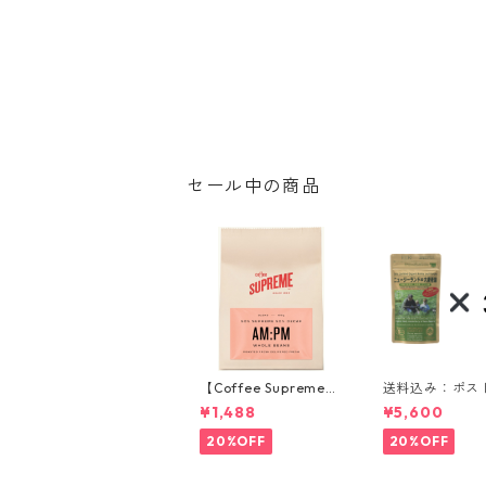
セール中の商品
【Coffee Supreme】
送料込み：ポス
コーヒー豆／AM:PM B
函：乳酸菌入り
¥1,488
¥5,600
lend 150g
ジーランドの大
90g 3袋セッ
20%OFF
20%OFF