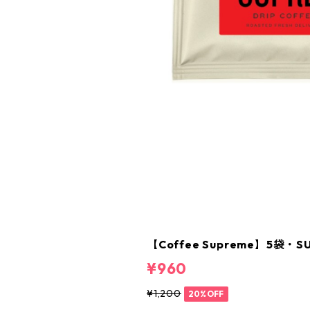
【Coffee Supreme】5袋・
¥960
¥1,200
20%OFF