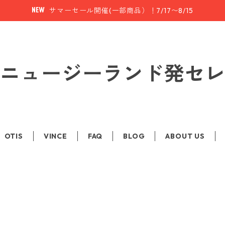
サマーセール開催(一部商品）！7/17〜8/15
le | ニュージーランド発
OTIS
VINCE
FAQ
BLOG
ABOUT US