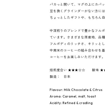
パカっと開いて、マグの上にカパ
豆を挽くグラインダーがない方に
ちょっとしたギフトや、もちろん
中深煎りのブレンドで豊かなフル
ています。さまざまな原産地、品種、
フルボディのリッチさ、キリッと
中南米のコーヒーの組み合わせを
コーヒーをお楽しみいただけます
焙煎度合い ★★★☆☆ 酸味 ★
製造： 日本
Flavour: Milk Chocolate & Citrus
Aroma: Caramel, malt, toast
Acidity: Refined & cradling