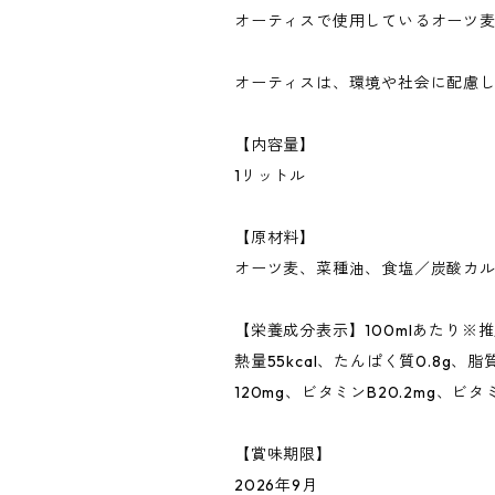
オーティスで使用しているオーツ麦
オーティスは、環境や社会に配慮した
【内容量】
1リットル
【原材料】
オーツ麦、菜種油、食塩／炭酸カル
【栄養成分表示】100mlあたり※
熱量55kcal、たんぱく質0.8g、脂
120mg、ビタミンB20.2mg、ビタミン
【賞味期限】
2026年9月