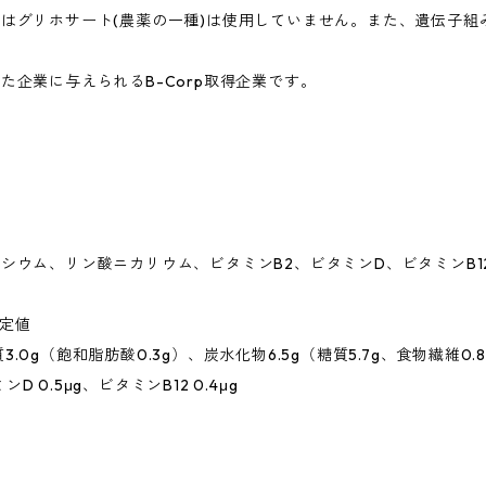
はグリホサート(農薬の一種)は使用していません。また、遺伝子組
企業に与えられるB-Corp取得企業です。
シウム、リン酸ニカリウム、ビタミンB2、ビタミンD、ビタミンB1
推定値
質3.0g（飽和脂肪酸0.3g）、炭水化物6.5g（糖質5.7g、食物繊維0
D 0.5μg、ビタミンB12 0.4μg