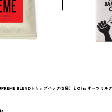
REME BLENDドリップバッグ(5袋）とOtis オーツミル
le