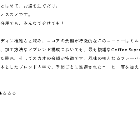
ッとはめて、お湯を注ぐだけ。
はオススメです。
自分用でも、みんなで分けても！
ボディに複雑さと深み、ココアの余韻が特徴的なこのコーヒーはミル
加工方法などブレンド構成においても、最も複雑なCoffee Sup
した酸味、そしてカカオの余韻が特徴です。風味の核となるフレーバ
基本としたブレンド内容で、季節ごとに厳選されたコーヒー豆を加え
。
★☆☆☆