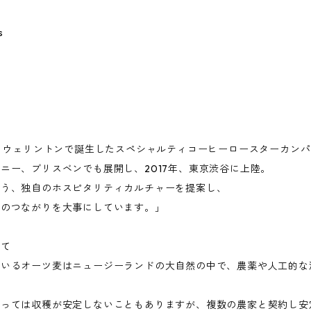
s
都・ウェリントンで誕生したスペシャルティコーヒーロースターカン
ニー、ブリスベンでも展開し、2017年、東京渋谷に上陸。
よう、独自のホスピタリティカルチャーを提案し、
とのつながりを大事にしています。」
いて
ているオーツ麦はニュージーランドの大自然の中で、農薬や人工的な
よっては収穫が安定しないこともありますが、複数の農家と契約し安