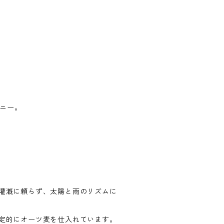
パニー。
灌漑に頼らず、太陽と雨のリズムに
定的にオーツ麦を仕入れています。