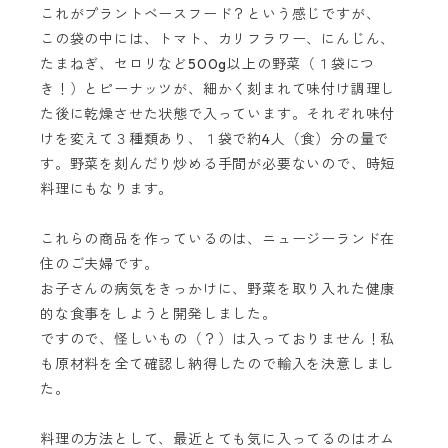
これがプラントベースフード？という感じですが、
この袋の中には、トマト、カリフラワー、にんじん、
たまねぎ、セロリなど500g以上の野菜（１袋につ
き！）とピーナッツが、細かく刻まれて味付け調理し
た後に乾燥させた状態で入っています。それぞれ味付
けを変えて３種類あり、１袋で約4人（食）分の量で
す。野菜を刻んだり炒める手間が必要ないので、時短
料理にもなります。
これらの商品を作っているのは、ニュージーランド在
住のご夫婦です。
お子さんの病気をきっかけに、野菜を取り入れた健康
的な食事をしようと開発しました。
ですので、怪しいもの（？）は入っておりません！私
も原材料を全て確認し納得したので輸入を決意しまし
た。
料理の方法として、最近とても気に入ってるのはオム