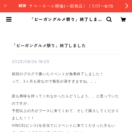
サマーセール開催(一部商品）！7/17〜8/15
「ビーガングルメ祭り」終了しまし
た | nz style｜ニュージーランド発
セレクトフード
「ビーガングルメ祭り」終了しました
2023/08/26 18:05
前回のブログで書いたイベントが無事終了しました！
って、1ヶ月も前なので報告が遅すぎますね。。。
誰も興味を持ってくれなかったらどうしよう、、と思っていた
のですが、
予想以上の方がブースに来てくれて、そして購入してくださり
ました！！！
VINCE(ビンス)を目当てにイベントに来てくださった方もい