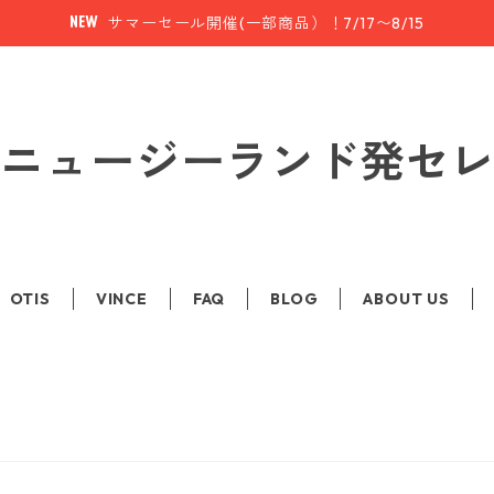
サマーセール開催(一部商品）！7/17〜8/15
le | ニュージーランド発
OTIS
VINCE
FAQ
BLOG
ABOUT US