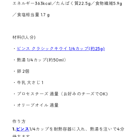
エネルギー363kcal／たんぱく質22.5g／食物繊維5.9g
／食塩相当量 1.7 g
材料(1人分)
・
ビンス クラシックキウイ
1/4カップ(約25g)
・熱湯 1/4カップ(約50ml）
・卵 2個
・牛乳 大さじ 1
・プロセスチーズ 適量（お好みのチーズでOK)
・オリーブオイル 適量
作り方
1.
ビンス
1/4カップを耐熱容器に入れ、熱湯を注いで4分
待ちます。