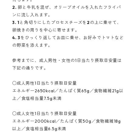
2.
卵と牛乳を混ぜ、オリーブオイルを入れたフライパ
ンに流し入れます。
3. 1
と角切りにしたプロセスチーズを
2
の上に乗せて、
卵焼きの周りを中心に寄せます。
4. 3
をひっくり返してお皿に乗せ、お好みでトマトなど
の野菜を添えます。
参考までに、成人男性・女性の1日当たり摂取目安量は
下記の通りです。
○成人男性1日当たり摂取目安量
エネルギー2650kcal／たんぱく質65g／食物繊維21g以
上／食塩相当量7.5g未満
○成人女性1日当たり摂取目安量
エネルギー2000kcal／たんぱく質50g／食物繊維18g
以上／食塩相当量6.5g未満