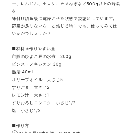
ー、にんじん、セロリ、たまねぎなど500g以上の野菜
を
味付け調理後に乾燥させた状態で袋詰めしています。
野菜が足りないなーと感じる時にでも、使ってみては
いかがでしょうか？
■材料 ※作りやすい量
市販のひよこ豆の水煮 200g
ビンス・メキシカン 30g
熱湯 40ml
オリーブオイル 大さじ5
すりごま 大さじ2
レモン汁 大さじ1
すりおろしニンニク 小さじ1/2
塩 小さじ1/2
■作り方