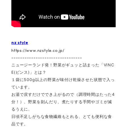
nz style
https://www.nzstyle.co.jp/
--------------------------------
ニュージーランド発！野菜がギュッと詰まった「VINC
E(ビンス)」とは？
１袋に500g以上の野菜が味付け乾燥させた状態で入っ
ています。
お湯で戻すだけででき上がるので（調理時間はたった4
分！）、野菜を刻んだり、煮たりする手間やゴミが減
るうえに、
日頃不足しがちな食物繊維もとれる、とても便利な食
品です。