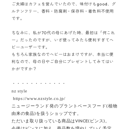
ご夫婦はカフェを営んでいたので、味付けもgood、グ
ルテンフリー、香料・防腐剤・保存料・着色料不使用
です。
ちなみに、私が70代の母にあげた時、最初は「何これ
ー」だったのですが、いざ使ってみたら便利すぎてヘ
ビーユーザーです。
もちろん家族なのでヘビーはおまけですが、本当に便
利なので、母の日やご自分にプレゼントしてみてはい
かがですか？
・・・・・・・・・・・・
nz style
https://www.nzstyle.co.jp/
(
ニュージーランド発のプラントベースフード
植物
)
由来の食品
を扱うショップです。
VINCE(
)
ただいま取り扱っている商品は
ビンス
。
今後はビンスに加え、商品数を増やしていく予定。