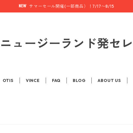
サマーセール開催(一部商品）！7/17〜8/15
le | ニュージーランド発
OTIS
VINCE
FAQ
BLOG
ABOUT US