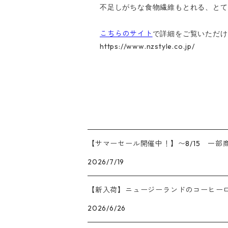
不足しがちな食物繊維もとれる、とて
こちらのサイト
で詳細をご覧いただけ
https://www.nzstyle.co.jp/
【サマーセール開催中！】〜8/15 一部商
2026/7/19
【新入荷】ニュージーランドのコーヒーロースタ
2026/6/26