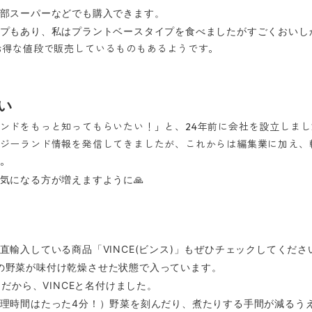
部スーパーなどでも購入できます。
プもあり、私はプラントベースタイプを食べましたがすごくおいしか
お得な値段で販売しているものもあるようです。
い
ンドをもっと知ってもらいたい！」と、24年前に会社を設立しまし
ジーランド情報を発信してきましたが、これからは編集業に加え、
。
気になる方が増えますように🙏
輸入している商品「VINCE(ビンス)」もぜひチェックしてくださ
g以上の野菜が味付け乾燥させた状態で入っています。
CE)だから、VINCEと名付けました。
理時間はたった4分！）野菜を刻んだり、煮たりする手間が減るう