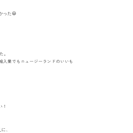
った😃
た。
輸入業でもニュージーランドのいいも
い！
えに、