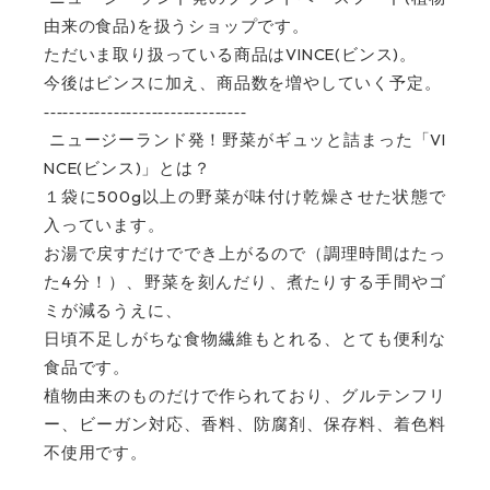
)
由来の食品
を扱うショップです。
VINCE(
)
ただいま取り扱っている商品は
ビンス
。
今後はビンスに加え、商品数を増やしていく予定。
--------------------------------
VI
ニュージーランド発！野菜がギュッと詰まった「
NCE(
)
ビンス
」とは？
500g
１袋に
以上の野菜が味付け乾燥させた状態で
入っています。
お湯で戻すだけででき上がるので（調理時間はたっ
4
た
分！）、野菜を刻んだり、煮たりする手間やゴ
ミが減るうえに、
日頃不足しがちな食物繊維もとれる、とても便利な
食品です。
植物由来のものだけで作られており、グルテンフリ
ー、ビーガン対応、香料、防腐剤、保存料、着色料
不使用です。