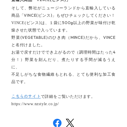
そして、弊社がニュージーランドから直輸入している
VINCE(
)
商品「
ビンス
」もぜひチェックしてください！
)
500g
VINCE(
ビンス
は、１袋に
以上の野菜が味付け乾
燥させた状態で入っています。
(VEGETABLE)
MINCE)
VINCE
野菜
のひき肉（
だから、
と名付けました。
4
お湯で戻すだけででき上がるので（調理時間はたった
分！）野菜を刻んだり、煮たりする手間が減るうえ
に、
不足しがちな食物繊維もとれる、とても便利な加工食
品です。
こちらのサイト
で詳細をご覧いただけます。
https://www.nzstyle.co.jp/