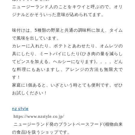
ニュージーランド人のことをキウイと呼ぶので、オリ
ジナルとかそういった意味が込められてます。
5
味付けは、
種類の野菜と共通の調味料に加え、タイム
で風味を出しています。
カレーに入れたり、ポテトとあわせたり、オムレツの
(
具にしたり、ミートパイにしたり
ひき肉の量を減らし
)
てビンスを加える。ヘルシーになります
。。。。
どん
な料理にもあいますし、アレンジの方法も無限大で
す！
家庭に1個あると、いざという時とても便利です。ぜひ
お試しください！
nz style
https://www.nzstyle.co.jp/
(
ニュージーランド発のプラントベースフード
植物由来
)
の食品
を扱うショップです。