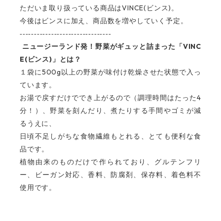
VINCE(
)
ただいま取り扱っている商品は
ビンス
。
今後はビンスに加え、商品数を増やしていく予定。
--------------------------------
VINC
ニュージーランド発！野菜がギュッと詰まった「
E(
)
ビンス
」とは？
500g
１袋に
以上の野菜が味付け乾燥させた状態で入っ
ています。
4
お湯で戻すだけででき上がるので（調理時間はたった
分！）、野菜を刻んだり、煮たりする手間やゴミが減
るうえに、
日頃不足しがちな食物繊維もとれる、とても便利な食
品です。
植物由来のものだけで作られており、グルテンフリ
ー、ビーガン対応、香料、防腐剤、保存料、着色料不
使用です。