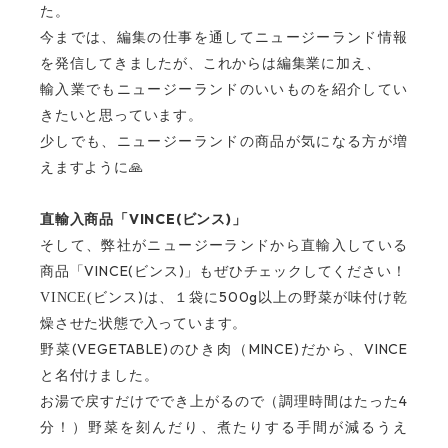
た。
今までは、編集の仕事を通してニュージーランド情報
を発信してきましたが、これからは編集業に加え、
輸入業でもニュージーランドのいいものを紹介してい
きたいと思っています。
少しでも、ニュージーランドの商品が気になる方が増
えますように
🙏
VINCE(
)
直輸入商品「
ビンス
」
そして、弊社がニュージーランドから直輸入している
VINCE(
)
商品「
ビンス
」もぜひチェックしてください！
)
500g
VINCE(
ビンス
は、１袋に
以上の野菜が味付け乾
燥させた状態で入っています。
(VEGETABLE)
MINCE)
VINCE
野菜
のひき肉（
だから、
と名付けました。
4
お湯で戻すだけででき上がるので（調理時間はたった
分！）野菜を刻んだり、煮たりする手間が減るうえ