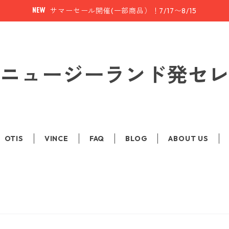
サマーセール開催(一部商品）！7/17〜8/15
le | ニュージーランド発
OTIS
VINCE
FAQ
BLOG
ABOUT US