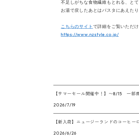
不足しがちな食物繊維もとれる、とて
お湯で戻したあとはパスタにあえたり
こちらのサイト
で詳細をご覧いただけ
https://www.nzstyle.co.jp/
【サマーセール開催中！】〜8/15 一部商
2026/7/19
【新入荷】ニュージーランドのコーヒーロースタ
2026/6/26