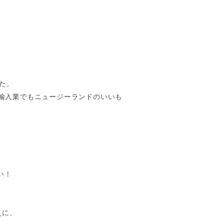
た。
輸入業でもニュージーランドのいいも
い！
えに、