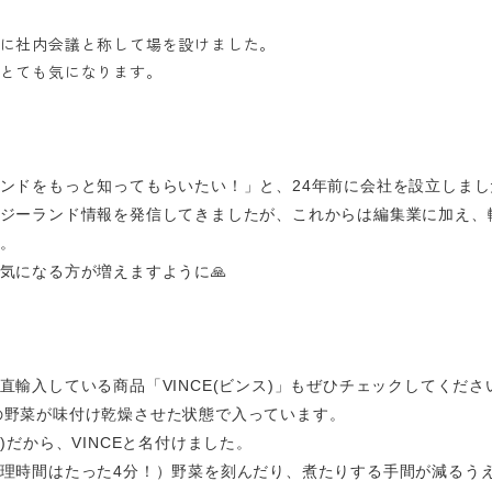
に社内会議と称して場を設けました。
とても気になります。
ンドをもっと知ってもらいたい！」と、
24
年前に会社を設立しまし
ジーランド情報を発信してきましたが、これからは編集業に加え、
。
気になる方が増えますように
🙏
直輸入している商品「
VINCE(
ビンス
)
」もぜひチェックしてくださ
の野菜が味付け乾燥させた状態で入っています。
)
だから、
VINCE
と名付けました。
理時間はたった
4
分！）野菜を刻んだり、煮たりする手間が減るう