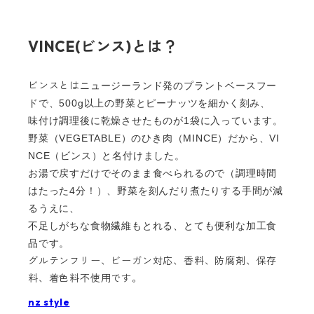
VINCE(ビンス)とは？
ビンスとは
ニュージーランド発のプラントベースフー
ドで、500g以上の野菜とピーナッツを細かく刻み、
味付け調理後に乾燥させたものが1袋に入っています。
野菜（VEGETABLE）のひき肉（MINCE）だから、VI
NCE（ビンス）と名付けました。
お湯で戻すだけでそのまま食べられるので（調理時間
はたった4分！）、野菜を刻んだり煮たりする手間が減
るうえに、
不足しがちな食物繊維もとれる、とても便利な加工食
品です。
グルテンフリー、ビーガン対応、香料、防腐剤、保存
料、着色料不使用です。
nz style