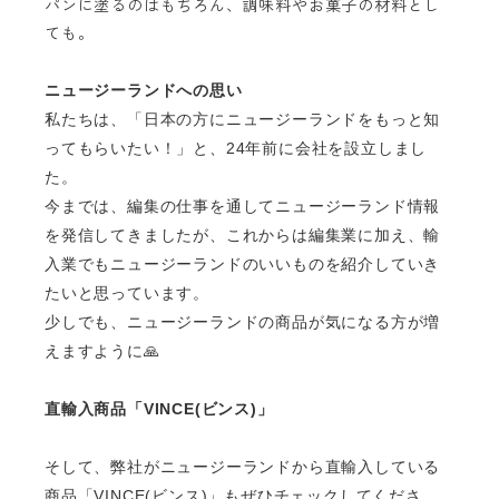
パンに塗るのはもちろん、調味料やお菓子の材料とし
ても。
ニュージーランドへの思い
私たちは、「日本の方にニュージーランドをもっと知
ってもらいたい！」と、
24
年前に会社を設立しまし
た。
今までは、編集の仕事を通してニュージーランド情報
を発信してきましたが、これからは編集業に加え、輸
入業でもニュージーランドのいいものを紹介していき
たいと思っています。
少しでも、ニュージーランドの商品が気になる方が増
えますように
🙏
直輸入商品「
VINCE(
ビンス
)
」
そして、弊社がニュージーランドから直輸入している
商品「
VINCE(
ビンス
)
」もぜひチェックしてくださ