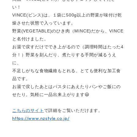
い！
VINCE(
ビンス
)
は、１袋に
500g
以上の野菜が味付け乾
燥させた状態で入っています。
野菜
(VEGETABLE)
のひき肉（
MINCE)
だから、
VINCE
と名付けました。
お湯で戻すだけででき上がるので（調理時間はたった
4
分！）野菜を刻んだり、煮たりする手間が減るうえ
に、
不足しがちな食物繊維もとれる、とても便利な加工食
品です。
お湯で戻したあとはパスタにあえたりパンやご飯にの
せたり。気軽に一品出来上がります😃
こちらのサイト
で詳細をご覧いただけます。
https://www.nzstyle.co.jp/