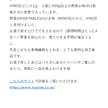
VINCE(
ビンス
)
は、１袋に
500g
以上の野菜が味付け乾
燥させた状態で入っています。
野菜
(VEGETABLE)
のひき肉（
MINCE)
だから、
VINCE
と名付けました。
お湯で戻すだけででき上がるので（調理時間はたった
4
分！）野菜を刻んだり、煮たりする手間が減るうえ
に、
不足しがちな食物繊維もとれる、とても便利な加工食
品です。
お湯で戻したあとはパスタにあえたりパンやご飯にの
せたり。気軽に一品出来上がります😃
こちらのサイト
で詳細をご覧いただけます。
https://www.nzstyle.co.jp/