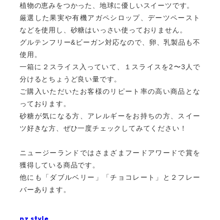
植物の恵みをつかった、地球に優しいスイーツです。
厳選した果実や有機アガペシロップ、デーツペースト
などを使用し、砂糖はいっさい使っておりません。
グルテンフリー&
ビーガン対応なので、卵、乳製品も不
使用。
一箱に２スライス入っていて
、１スライスを
2〜3
人で
分けるとちょうど良い量です。
ご購入いただいたお客様のリピート率の高い商品とな
っております。
砂糖が気になる方、アレルギーをお持ちの方、スイー
ツ好きな方、ぜひ一度チェックしてみてください！
ニュージーランドではさまざまフードアワードで賞を
獲得している商品です。
他にも「ダブルベリー」「チョコレート」と２フレー
バーあります。
nz style