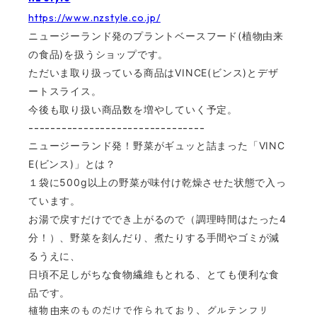
https://www.nzstyle.co.jp/
ニュージーランド発のプラントベースフード(植物由来
の食品)を扱うショップです。
ただいま取り扱っている商品はVINCE(ビンス)とデザ
ートスライス。
今後も取り扱い
商品数を増やしていく予定。
--------------------------------
ニュージーランド発！野菜がギュッと詰まった「VINC
E(ビンス)」とは？
１袋に500g以上の野菜が味付け乾燥させた状態で入っ
ています。
お湯で戻すだけででき上がるので（調理時間はたった4
分！）、野菜を刻んだり、煮たりする手間やゴミが減
るうえに、
日頃不足しがちな食物繊維もとれる、とても便利な食
品です。
植物由来のものだけで作られており、グルテンフリ