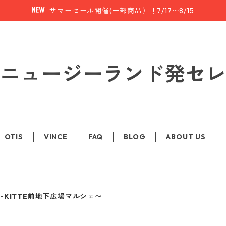
サマーセール開催(一部商品）！7/17〜8/15
le | ニュージーランド発
OTIS
VINCE
FAQ
BLOG
ABOUT US
(水)-KITTE前地下広場マルシェ〜